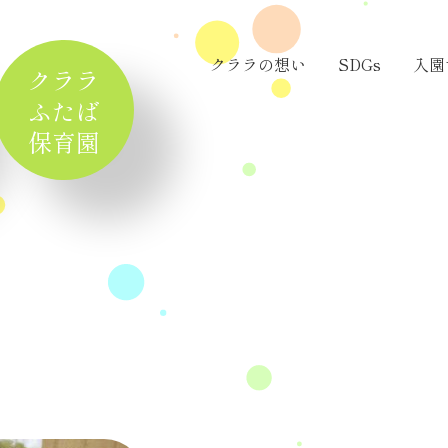
クララの想い
SDGs
入園
クララ
ふたば
保育園