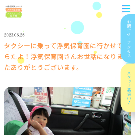
お問合せ
2023.06.26
・
タクシーに乗って浮気保育園に行かせても
アクセス
らたよ！浮気保育園さんお世話になりまし
たありがとうございます。
スタッフ
募集中！