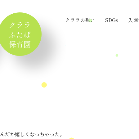
クララの想い
SDGs
入園
クララ
ふたば
保育園
んだか嬉しくなっちゃった。