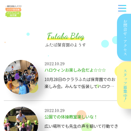
お問合せ
Futaba Blog
・
アクセス
ふたば保育園のようす
2022.10.29
ハロウィンお楽しみ会だよ☆☆☆
スタッフ
10月28日のクララふたば保育園でのお
楽しみ会。みんなで仮装してハロウィン
募集中！
パーティー。保育園には魔女さんが来て
ペープサートを楽しみました。さぁ、こ
れから地域に出かけて…仮装した地域
2022.10.29
の自転車屋のおじさんに協力してもらい
公園での体操教室楽しいな！
ました。お菓子をもらって大喜びの子ど
広い場所でも先生の声を聴いて行動でき
もたち。