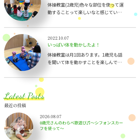
体操教室(2歳児)色々な部位を使って運
動することって楽しいなと感じている子
どもたちです！どんどん挑戦していきま
す！テンポの速い動きも抜群！
2022.10.07
いっぱい体を動かしたよ！
体操教室は月1回あります。1歳児も話
を聞いて体を動かすことを楽しんでいま
す。
Latest Posts
最近の投稿
2026.08.07
0歳児さんのわらべ歌遊び♬～シフォンスカー
フを使って～