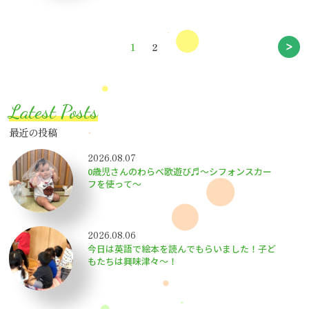
1
Page
2
Next
投
pag
稿
の
Latest Posts
ペ
最近の投稿
ー
2026.08.07
ジ
0歳児さんのわらべ歌遊び♬～シフォンスカー
フを使って～
送
り
2026.08.06
今日は英語で絵本を読んでもらいました！子ど
もたちは興味津々〜！