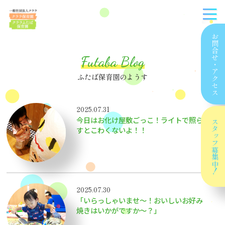
お問合せ
Futaba Blog
・
アクセス
ふたば保育園のようす
2025.07.31
今日はお化け屋敷ごっこ！ライトで照ら
スタッフ
すとこわくないよ！！
募集中！
2025.07.30
「いらっしゃいませ〜！おいしいお好み
焼きはいかがですか〜？」