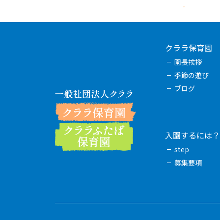
クララ保育園
園長挨拶
季節の遊び
ブログ
入園するには？
step
募集要項