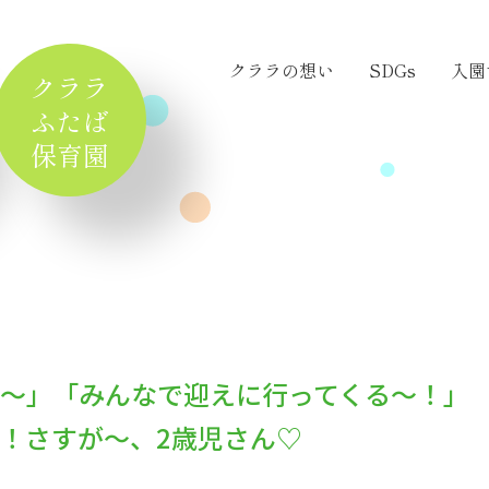
クララの想い
SDGs
入園
クララ
ふたば
保育園
～」「みんなで迎えに行ってくる～！」
！さすが～、2歳児さん♡