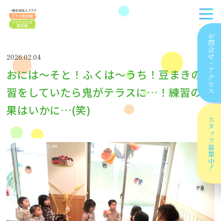
お問合せ
2026.02.04
・
おには〜そと！ふくは〜うち！豆まきの練
アクセス
習をしていたら鬼がテラスに…！練習の成
果はいかに…(笑)
スタッフ
募集中！