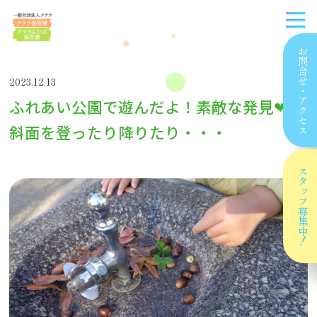
お問合せ
2023.12.13
・
ふれあい公園で遊んだよ！素敵な発見❤
アクセス
斜面を登ったり降りたり・・・
スタッフ
募集中！