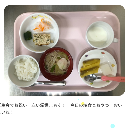
誕生会でお祝い △い燭世まぁす！ 今日の給食とおやつ おい
しいね！