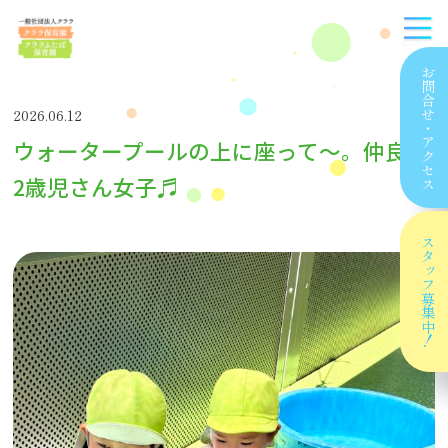
お問合せ
2026.06.12
・
ウォータープールの上に座って～。仲良し
アクセス
2歳児さん女子♬
スタッフ
募集中！