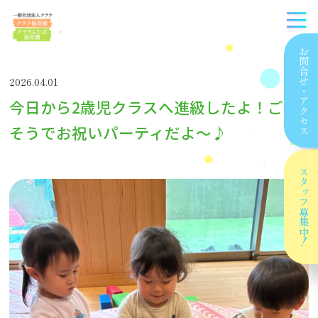
お問合せ
2026.04.01
・
今日から2歳児クラスへ進級したよ！ごち
アクセス
そうでお祝いパーティだよ〜♪
スタッフ
募集中！