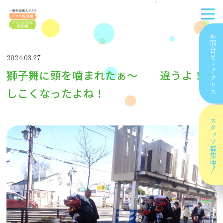
お問合せ
2024.03.27
・
獅子舞に頭を噛まれたぁ〜 違うよ！か
アクセス
しこくなったよね！
スタッフ
募集中！