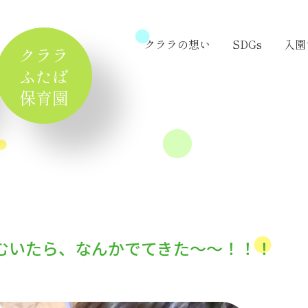
クララの想い
SDGs
入園
クララ
ふたば
保育園
むいたら、なんかでてきた～～！！！