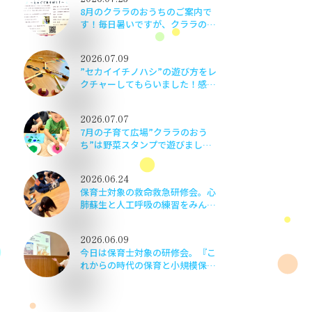
8月のクララのおうちのご案内で
す！毎日暑いですが、クララのお
うちに遊びに来てくださいね！
2026.07.09
”セカイイチノハシ”の遊び方をレ
クチャーしてもらいました！感覚
統合理論を用いてお話ししてもら
い、とても勉強になりました。楽
2026.07.07
しく学べて嬉しかったです！
7月の子育て広場”クララのおう
ち”は野菜スタンプで遊びまし
た。夏野菜のスタンプをペッタ
ン！ペッタン！かわいい作品がで
2026.06.24
きました♬
保育士対象の救命救急研修会。心
肺蘇生と人工呼吸の練習をみんな
でしました。いざというときに子
どもたちの命を守るため、当事者
2026.06.09
意識をもって実践さながらに頑張
今日は保育士対象の研修会。『こ
りました！
れからの時代の保育と小規模保育
の役割』というテーマで京都の小
規模保育事業 伏見いろどり保育
園 園長安準佑先生をお招きしま