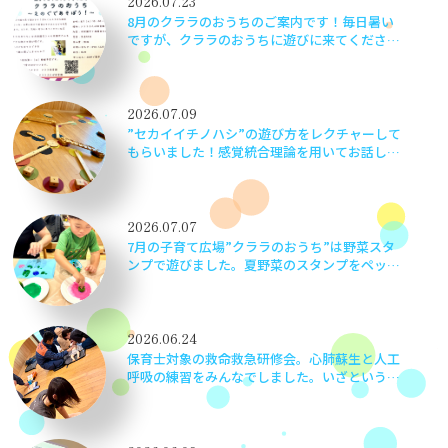
2026.07.23
8月のクララのおうちのご案内です！毎日暑い
ですが、クララのおうちに遊びに来てください
ね！
2026.07.09
”セカイイチノハシ”の遊び方をレクチャーして
もらいました！感覚統合理論を用いてお話しし
てもらい、とても勉強になりました。楽しく学
べて嬉しかったです！
2026.07.07
7月の子育て広場”クララのおうち”は野菜スタ
ンプで遊びました。夏野菜のスタンプをペッタ
ン！ペッタン！かわいい作品ができました♬
2026.06.24
保育士対象の救命救急研修会。心肺蘇生と人工
呼吸の練習をみんなでしました。いざというと
きに子どもたちの命を守るため、当事者意識を
もって実践さながらに頑張りました！