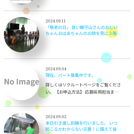
かできない貴重な経験をさせて頂きまし
た。
2024.09.11
「敬老の日」 良い館守山さんのおじい
ちゃんおばあちゃんのお顔を見に３階へ
上がらせてもらいました。 「いつもあ
りがとうございます」
2024.09.04
現在、パート募集中です。
詳しくはリクルートページをご覧くださ
い。 【お申込方法】 応募採用担当まで
お電話にてご連絡ください。 TEL：
077-581-8787
2024.09.02
本日引き渡し訓練を行いました。 いつ
起こるかわからない災害！に備えて皆様