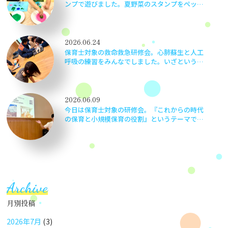
ンプで遊びました。夏野菜のスタンプをペッタ
ン！ペッタン！かわいい作品ができました♬
2026.06.24
保育士対象の救命救急研修会。心肺蘇生と人工
呼吸の練習をみんなでしました。いざというと
きに子どもたちの命を守るため、当事者意識を
もって実践さながらに頑張りました！
2026.06.09
今日は保育士対象の研修会。『これからの時代
の保育と小規模保育の役割』というテーマで京
都の小規模保育事業 伏見いろどり保育園 園
長安準佑先生をお招きしました。子どもの最善
の利益って何だろう？等…職員で考えながら楽
しく学びました。
Archive
月別投稿
2026年7月
(3)