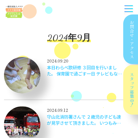
お問合せ
2024年9月
・
アクセス
2024.09.20
本日わらべ歌研修 ３回目を行いまし
た。 保育園で過ごす一日 テレビもない
スタッフ
ユーチュブもない一日を 子ども達には
生の声で ぬくもりのある 心地よいわら
べうたの音色や 人と一緒に遊ぶ歌を学
募集中！
び子ども達の心の根っこを育てていきた
いと願っています。
2024.09.12
守山北消防署さんで ２歳児の子ども達
が見学させて頂きました。 いつもみん
なの命を守ってくださりありがとうござ
います。子ども達も大人も普段はなかな