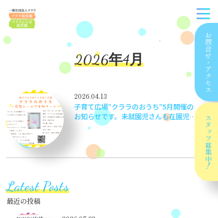
お問合せ
2026年4月
・
アクセス
2026.04.13
子育て広場”クララのおうち”5月開催の
お知らせです。未就園児さんも在園児さ
スタッフ
んも卒園児さんも参加できる親子の遊び
場です。”保育園ってこんなに楽しいこ
とろなんだ”そんな体験をしてもらえた
募集中！
ら嬉しいです。ご近所やお友だちで保育
園に通われていない方もお誘いの上、ご
参加お待ちしています！
Latest Posts
最近の投稿