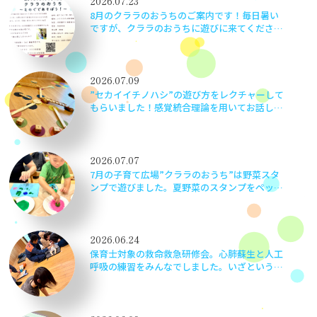
2026.07.23
8月のクララのおうちのご案内です！毎日暑い
ですが、クララのおうちに遊びに来てください
ね！
2026.07.09
”セカイイチノハシ”の遊び方をレクチャーして
もらいました！感覚統合理論を用いてお話しし
てもらい、とても勉強になりました。楽しく学
べて嬉しかったです！
2026.07.07
7月の子育て広場”クララのおうち”は野菜スタ
ンプで遊びました。夏野菜のスタンプをペッタ
ン！ペッタン！かわいい作品ができました♬
2026.06.24
保育士対象の救命救急研修会。心肺蘇生と人工
呼吸の練習をみんなでしました。いざというと
きに子どもたちの命を守るため、当事者意識を
もって実践さながらに頑張りました！