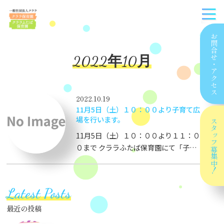
お問合せ
2022年10月
・
アクセス
2022.10.19
11月5日（土）１０：００より子育て広
場を行います。
スタッフ
11月5日（土）１０：００より１１：０
０まで クララふたば保育園にて「子育
募集中！
て広場」を行います。 ※自然物で遊ぼ
う ※楽育「ケンカ編」となります。 参
加ご希望の方はお電話にて０７７－５８
Latest Posts
１－８７８７（平日７：００～１８：０
０までに）お申込みください。
最近の投稿