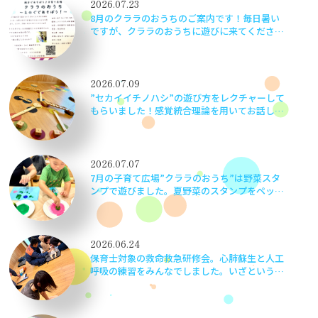
2026.07.23
8月のクララのおうちのご案内です！毎日暑い
ですが、クララのおうちに遊びに来てください
ね！
2026.07.09
”セカイイチノハシ”の遊び方をレクチャーして
もらいました！感覚統合理論を用いてお話しし
てもらい、とても勉強になりました。楽しく学
べて嬉しかったです！
2026.07.07
7月の子育て広場”クララのおうち”は野菜スタ
ンプで遊びました。夏野菜のスタンプをペッタ
ン！ペッタン！かわいい作品ができました♬
2026.06.24
保育士対象の救命救急研修会。心肺蘇生と人工
呼吸の練習をみんなでしました。いざというと
きに子どもたちの命を守るため、当事者意識を
もって実践さながらに頑張りました！