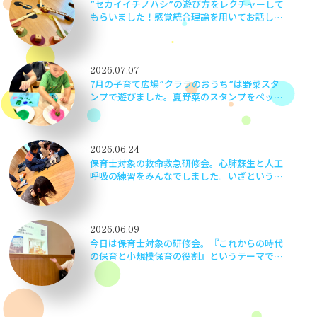
”セカイイチノハシ”の遊び方をレクチャーして
もらいました！感覚統合理論を用いてお話しし
てもらい、とても勉強になりました。楽しく学
べて嬉しかったです！
2026.07.07
7月の子育て広場”クララのおうち”は野菜スタ
ンプで遊びました。夏野菜のスタンプをペッタ
ン！ペッタン！かわいい作品ができました♬
2026.06.24
保育士対象の救命救急研修会。心肺蘇生と人工
呼吸の練習をみんなでしました。いざというと
きに子どもたちの命を守るため、当事者意識を
もって実践さながらに頑張りました！
2026.06.09
今日は保育士対象の研修会。『これからの時代
の保育と小規模保育の役割』というテーマで京
都の小規模保育事業 伏見いろどり保育園 園
長安準佑先生をお招きしました。子どもの最善
の利益って何だろう？等…職員で考えながら楽
しく学びました。