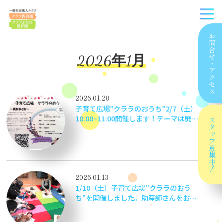
お問合せ
2026年1月
・
アクセス
2026.01.20
子育て広場”クララのおうち”2/7（土）
10:00~11:00開催します！テーマは廃材
スタッフ
あそびです。”クララのおうち”は保育園
に通われていない未就園児さんも参加し
ていただけます。お友だちをお誘いの
募集中！
上、お気軽に遊びに来てください！
2026.01.13
1/10（土）子育て広場”クララのおう
ち”を開催しました。助産師さんをお招
きして、ベビーマッサージと手形アート
を楽しみました。たくさんの方に参加し